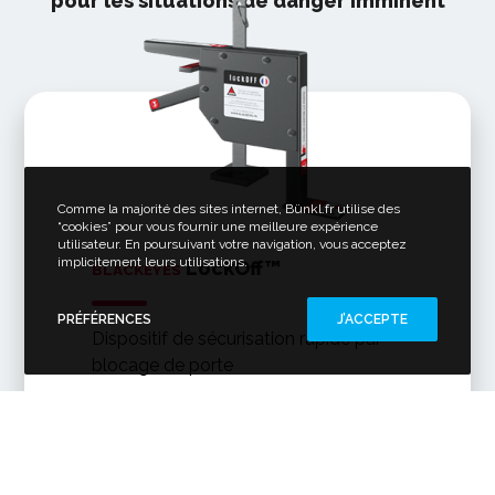
pour les situations de danger imminent
Comme la majorité des sites internet, Bünkl.fr utilise des
“cookies” pour vous fournir une meilleure expérience
utilisateur. En poursuivant votre navigation, vous acceptez
implicitement leurs utilisations.
LockOff™
BLACKEYES
PRÉFÉRENCES
J’ACCEPTE
Dispositif de sécurisation rapide par
blocage de porte
EN SAVOIR PLUS